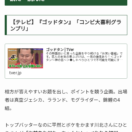
【テレビ】『ゴッドタン』「コンビ大喜利グラ
ンプリ」
ゴッドタン | TVer
その時面白いと思った企画をやり続ける「お笑い番組」で
す。芸人の本気の悪ふざけは、一見の価値あり！＜ゴッド
タン～神の舌～＞◆しゃべりひとつで不可能を可能にする
ゴッドタン（神の舌）の持ち主は誰だ？人は口だけでどれ
ほどの事ができるか。しゃべりだけ...
tver.jp
相方が答えやすいお題を出し、ポイントを競う企画。出場
者は真空ジェシカ、ラランド、モグライダー、錦鯉の4
組。
トップバッターなのに平然とボケをかます川北さんにひと