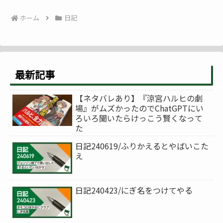
ホーム
日記
最新記事
【ネタバレあり】『涼宮ハルヒの劇
場』がムズかったのでChatGPTにい
ろいろ聞いたらけっこう賢くなって
た
日記240619/ふりかえるとやばいこた
え
日記240423/にぎ名をつけてやる