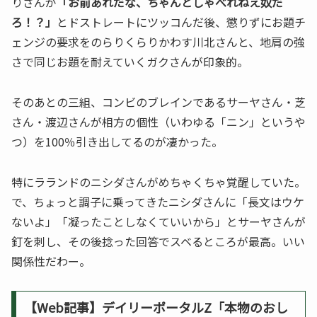
りさんが
「お前あれだな、ちゃんとしゃべれねえ奴だ
ろ！？」
とドストレートにツッコんだ後、懲りずにお題チ
ェンジの要求をのらりくらりかわす川北さんと、地肩の強
さで同じお題を耐えていくガクさんが印象的。
そのあとの三組、コンビのブレインであるサーヤさん・芝
さん・渡辺さんが相方の個性（いわゆる「ニン」というや
つ）を100％引き出してるのが凄かった。
特にラランドのニシダさんがめちゃくちゃ覚醒していた。
で、ちょっと調子に乗ってきたニシダさんに「長文はウケ
ないよ」「凝ったことしなくていいから」とサーヤさんが
釘を刺し、その後捻った回答でスベるところが最高。いい
関係性だわー。
【Web記事】デイリーポータルZ「本物のおし