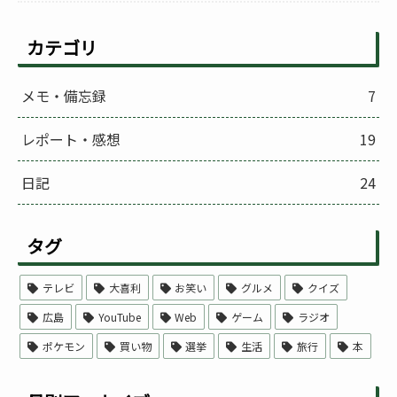
カテゴリ
メモ・備忘録
7
レポート・感想
19
日記
24
タグ
テレビ
大喜利
お笑い
グルメ
クイズ
広島
YouTube
Web
ゲーム
ラジオ
ポケモン
買い物
選挙
生活
旅行
本