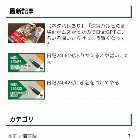
最新記事
【ネタバレあり】『涼宮ハルヒの劇
場』がムズかったのでChatGPTにい
ろいろ聞いたらけっこう賢くなって
た
日記240619/ふりかえるとやばいこた
え
日記240423/にぎ名をつけてやる
カテゴリ
メモ・備忘録
7