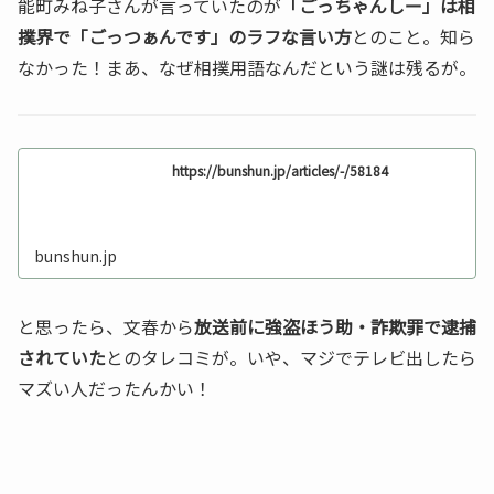
能町みね子さんが言っていたのが
「ごっちゃんしー」は相
撲界で「ごっつぁんです」のラフな言い方
とのこと。知ら
なかった！まあ、なぜ相撲用語なんだという謎は残るが。
https://bunshun.jp/articles/-/58184
bunshun.jp
と思ったら、文春から
放送前に強盗ほう助・詐欺罪で逮捕
されていた
とのタレコミが。いや、マジでテレビ出したら
マズい人だったんかい！