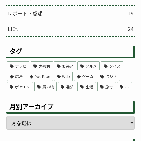
レポート・感想
19
日記
24
タグ
テレビ
大喜利
お笑い
グルメ
クイズ
広島
YouTube
Web
ゲーム
ラジオ
ポケモン
買い物
選挙
生活
旅行
本
月別アーカイブ